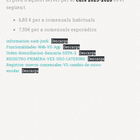
següent:
6,85 € per a comensals habituals
7,55€ per a comensals esporàdics
informacion-sant-jordi
Descarga
Funcionalidades-Web-VS-App
Descarga
Orden-domiciliacion-Bancaria-SEPA-2
Descarga
REGISTRO-PRIMERA-VEZ-USO-CATERING
Descarga
Registros-nuevos-comensales-VS-cambio-de-curso-
escolar
Descarga