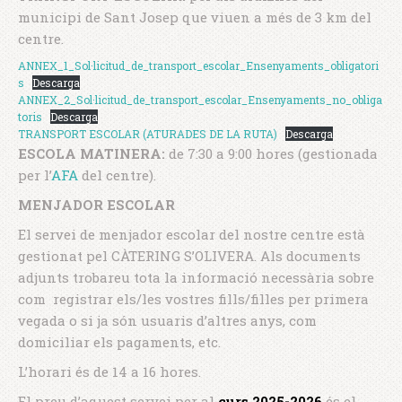
municipi de Sant Josep que viuen a més de 3 km del
centre.
ANNEX_1_Sol·licitud_de_transport_escolar_Ensenyaments_obligatori
s
Descarga
ANNEX_2_Sol·licitud_de_transport_escolar_Ensenyaments_no_obliga
toris
Descarga
TRANSPORT ESCOLAR (ATURADES DE LA RUTA)
Descarga
ESCOLA MATINERA:
de 7:30 a 9:00 hores (gestionada
per l’
AFA
del centre).
MENJADOR ESCOLAR
El servei de menjador escolar del nostre centre està
gestionat pel CÀTERING S’OLIVERA. Als documents
adjunts trobareu tota la informació necessària sobre
com registrar els/les vostres fills/filles per primera
vegada o si ja són usuaris d’altres anys, com
domiciliar els pagaments, etc.
L’horari és de 14 a 16 hores.
El preu d’aquest servei per al
curs 2025-2026
és el